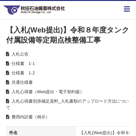
【入札(Web提出)】令和８年度タンク
付属設備等定期点検整備工事
入札公告
仕様書 1-1
仕様書 1-2
共通仕様書
入札心得書（Web提出・電子契約版）
入札心得書別添補足資料_入札書類のアップロード方法につい
て
費用内訳書（例示）
件名
【入札(Web提出)】令和８