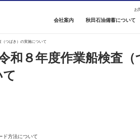
お
会社案内
秋田石油備蓄について
検査（つばき）の実施について
)】令和８年度作業船検査（
いて
ード方法について